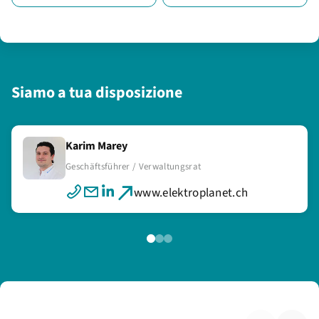
Siamo a tua disposizione
Karim Marey
Ranin Marey
Stefan Nagy
Geschäftsführer / Verwaltungsrat
Geschäftsführerin / Verwaltungsrat
Geschäftsleitung
www.elektroplanet.ch
www.elektroplanet.ch
www.elektroplanet.ch