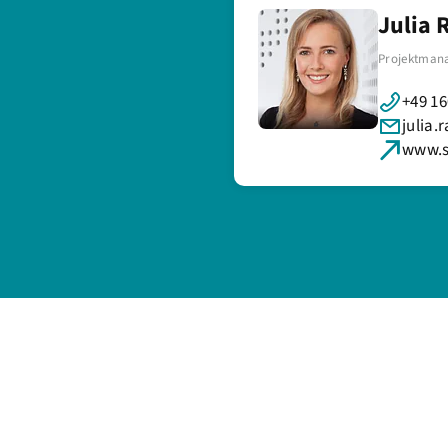
Julia 
Projektman
+49 1
julia.
www.s