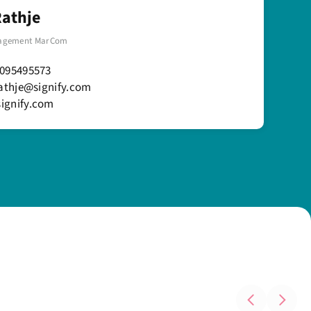
Rathje
agement MarCom
6095495573
rathje@signify.com
ignify.com