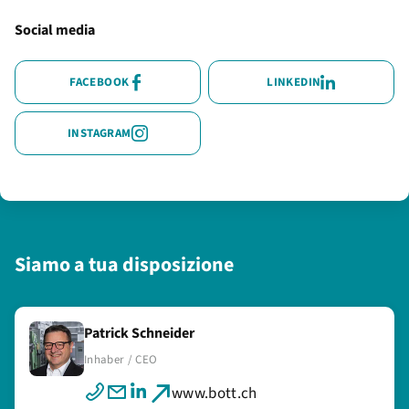
Social media
FACEBOOK
LINKEDIN
INSTAGRAM
Siamo a tua disposizione
Patrick Schneider
Alain Schneider
Inhaber / CEO
Marketing
www.bott.ch
www.bott.ch