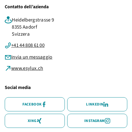
Contatto dell’azienda
Heidelbergstrasse 9
8355 Aadorf
Svizzera
+41 44 808 61 00
Invia un messaggio
www.esylux.ch
Social media
FACEBOOK
LINKEDIN
XING
INSTAGRAM