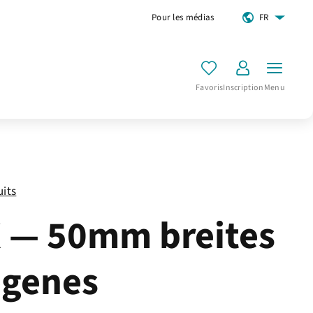
Pour les médias
FR
Favoris
Inscription
Menu
uits
 — 50mm breites
genes