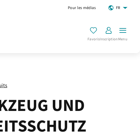
Pour les médias
FR
Favoris
Inscription
Menu
uits
KZEUG UND
EITSSCHUTZ