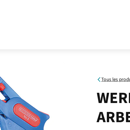
Tous les prod
WER
ARB