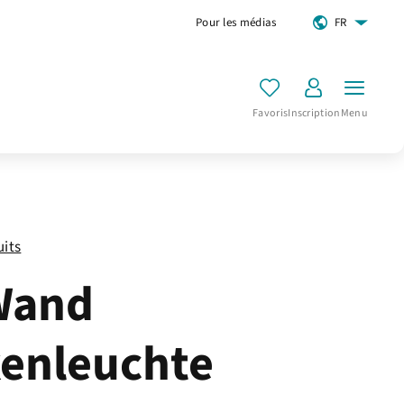
Pour les médias
FR
Favoris
Inscription
Menu
uits
Wand
enleuchte