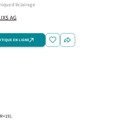
nique d'éclairage
LIXS AG
UTIQUE EN LIGNE
GR<19).