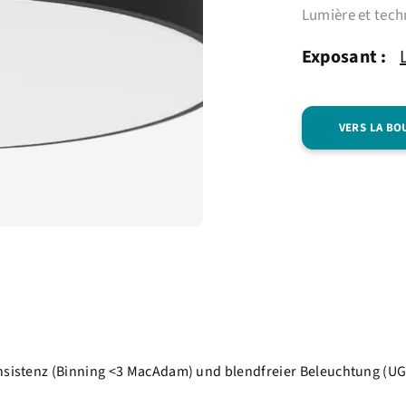
Lumière et tech
Exposant :
VERS LA BO
onsistenz (Binning <3 MacAdam) und blendfreier Beleuchtung (U