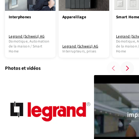
Interphones
Appareillage
Smart Hom
Legrand (Schweiz) AG
Legrand (Sch
Domotique, Automation
Domotique, 
de la maison / Smart
Legrand (Schweiz) AG
de la maison 
Home
Interrupteurs, prises
Home
Photos et vidéos