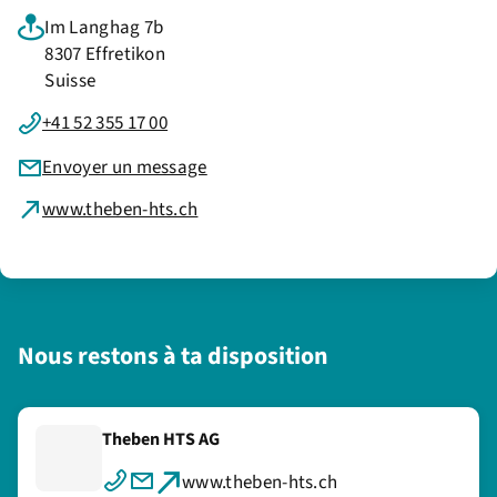
Im Langhag 7b
8307 Effretikon
Suisse
+41 52 355 17 00
Envoyer un message
www.theben-hts.ch
Nous restons à ta disposition
Theben HTS AG
www.theben-hts.ch