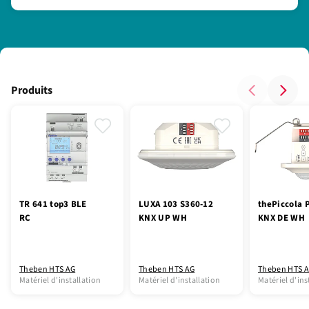
Produits
TR 641 top3 BLE
LUXA 103 S360-12
thePiccola 
RC
KNX UP WH
KNX DE WH
Theben HTS AG
Theben HTS AG
Theben HTS 
Matériel d'installation
Matériel d'installation
Matériel d'ins