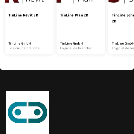
TinLine Revit 3D
TinLine Plan 2D
TinLine Sc
2D
TinLine GmbH
TinLine GmbH
TinLine Gmb
Logiciel de branche
Logiciel de branche
Logiciel de b