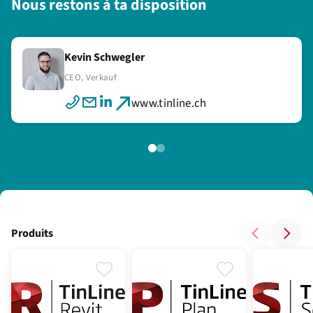
Nous restons à ta disposition
Kevin Schwegler
Marc Gehrig
CEO, Verkauf
Verkauf
www.tinline.ch
www.tinline.ch
Produits